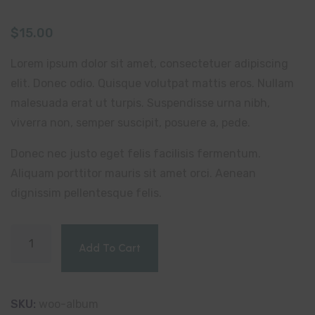
Rated
1
5.00
out of 5
$
15.00
based on
customer
rating
Lorem ipsum dolor sit amet, consectetuer adipiscing
elit. Donec odio. Quisque volutpat mattis eros. Nullam
malesuada erat ut turpis. Suspendisse urna nibh,
viverra non, semper suscipit, posuere a, pede.
Donec nec justo eget felis facilisis fermentum.
Aliquam porttitor mauris sit amet orci. Aenean
dignissim pellentesque felis.
Add To Cart
SKU:
woo-album