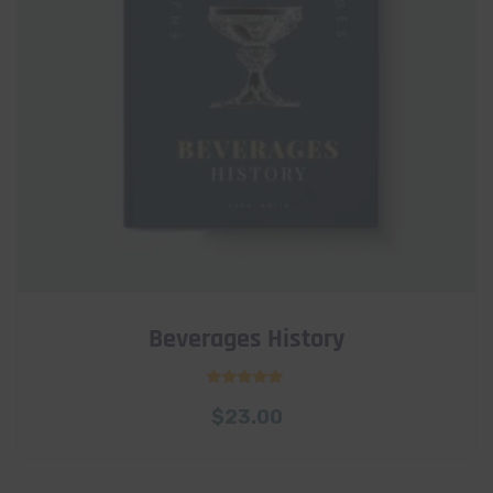
Beverages History
Rated
$
23.00
5.00
out of 5