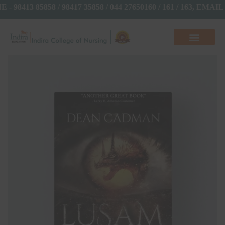
E - 98413 85858 / 98417 35858 / 044 27650160 / 161 / 163, EM