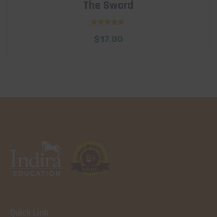
The Sword
Rated
$
17.00
5.00
out of 5
Quick Link