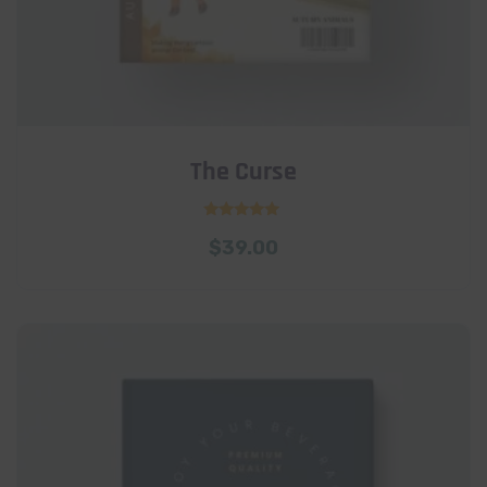
The Curse
Rated
$
39.00
5.00
out of 5