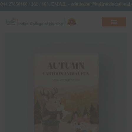
/ 044 27650160 / 161 / 163, EMAIL - admission@indiraeducatio