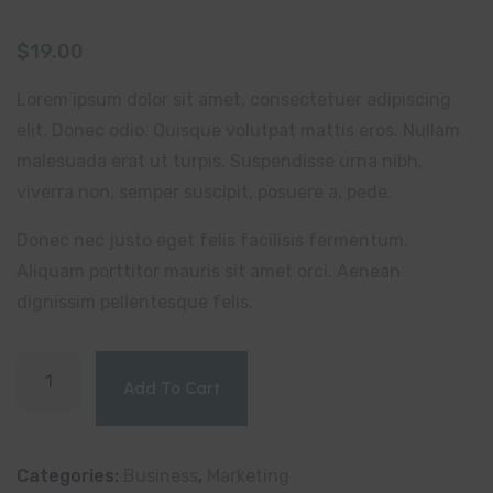
Rated
1
5.00
out of 5
$
19.00
based on
customer
rating
Lorem ipsum dolor sit amet, consectetuer adipiscing
elit. Donec odio. Quisque volutpat mattis eros. Nullam
malesuada erat ut turpis. Suspendisse urna nibh,
viverra non, semper suscipit, posuere a, pede.
Donec nec justo eget felis facilisis fermentum.
Aliquam porttitor mauris sit amet orci. Aenean
dignissim pellentesque felis.
Add To Cart
Categories:
Business
,
Marketing