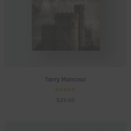
Terry Mancour
Rated
$
29.00
5.00
out of 5