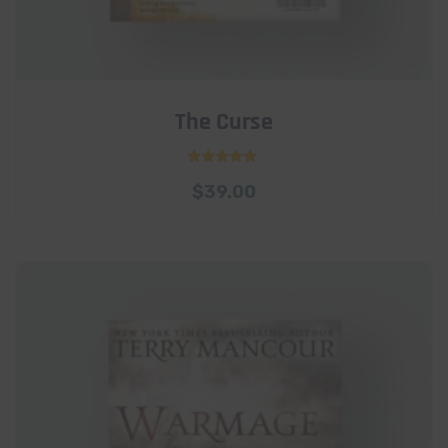
The Curse
Rated
$
39.00
5.00
out of 5